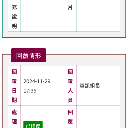
充
片
說
明
回覆情形
回
回
覆
2024-11-29
覆
資訊組長
日
17:35
人
期
員
處
回
理
覆
已修復