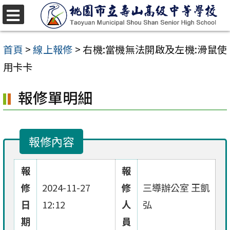
跳
至
選
單
主
首頁
>
線上報修
>
右機:當機無法開啟及左機:滑鼠使
要
用卡卡
內
報修單明細
容
區
報修內容
報
報
修
2024-11-27
修
三導辦公室 王凱
日
12:12
人
弘
期
員