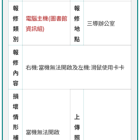
報
報
修
電腦主機(圖書館
修
三導辦公室
類
資訊組)
地
別
點
報
修
右機:當機無法開啟及左機:滑鼠使用卡卡
內
容
損
壞
情
上
形
傳
當機無法開啟
補
照