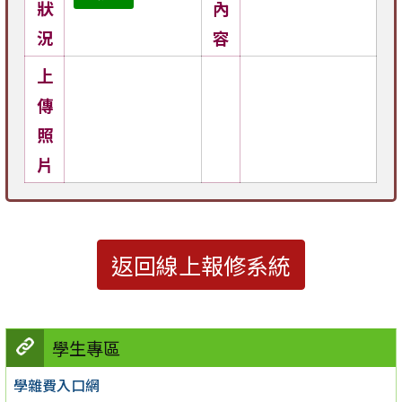
狀
內
況
容
上
傳
照
片
返回線上報修系統
學生專區
學雜費入口網