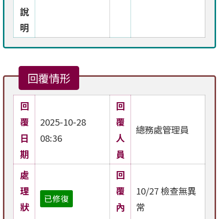
說
明
回覆情形
回
回
覆
2025-10-28
覆
總務處管理員
日
08:36
人
期
員
處
回
理
覆
10/27 檢查無異
已修復
狀
內
常