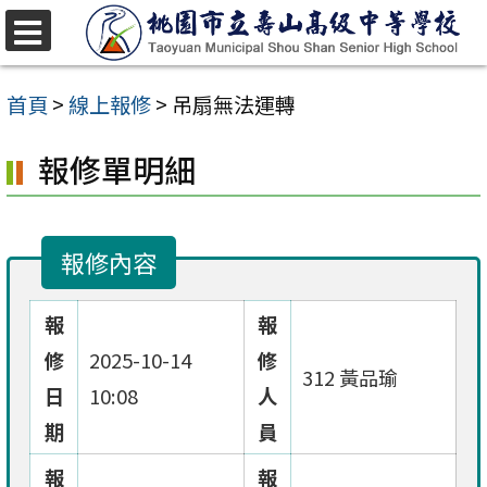
跳
至
選
單
主
首頁
>
線上報修
>
吊扇無法運轉
要
報修單明細
內
容
區
報修內容
報
報
修
2025-10-14
修
312 黃品瑜
日
10:08
人
期
員
報
報