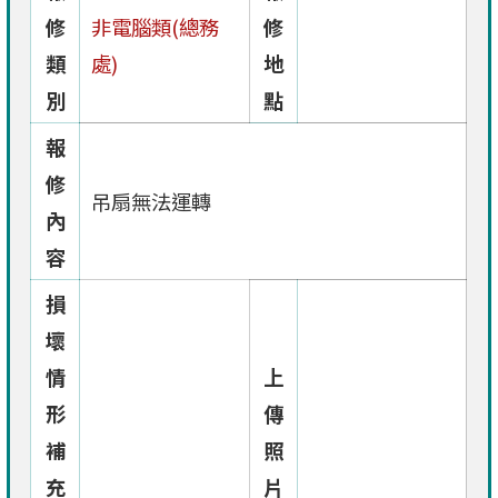
修
非電腦類(總務
修
類
處)
地
別
點
報
修
吊扇無法運轉
內
容
損
壞
情
上
形
傳
補
照
充
片