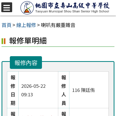
跳
至
選
單
主
首頁
>
線上報修
>
喇叭有嚴重雜音
要
報修單明細
內
容
區
報修內容
報
報
修
2026-05-22
修
116 陳廷侑
日
09:13
人
期
員
報
報