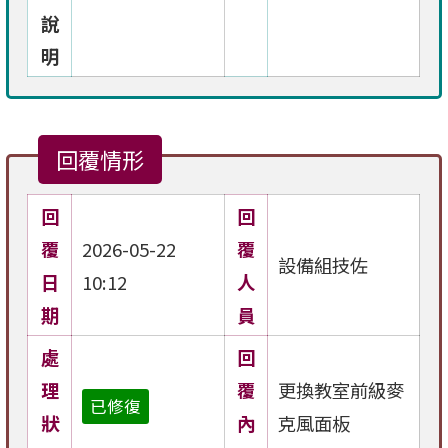
說
明
回覆情形
回
回
覆
2026-05-22
覆
設備組技佐
日
10:12
人
期
員
處
回
理
覆
更換教室前級麥
已修復
狀
內
克風面板