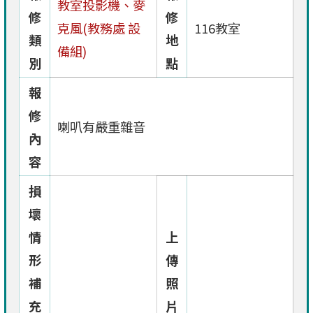
教室投影機、麥
修
修
克風(教務處 設
116教室
類
地
備組)
別
點
報
修
喇叭有嚴重雜音
內
容
損
壞
情
上
形
傳
補
照
充
片