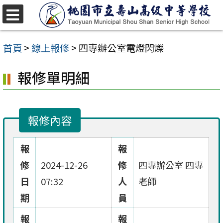
跳
至
選
單
主
首頁
>
線上報修
>
四專辦公室電燈閃爍
要
報修單明細
內
容
區
報修內容
報
報
修
2024-12-26
修
四專辦公室 四專
日
07:32
人
老師
期
員
報
報