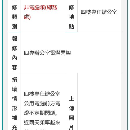
修
非電腦類(總務
修
四樓專任辦公室
類
處)
地
別
點
報
修
四專辦公室電燈閃爍
內
容
損
壞
四樓專任辦公室
情
上
公用電腦前方電
形
傳
燈不定期閃爍,
補
照
近兩天頻率越來
充
片