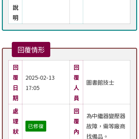
說
明
回覆情形
回
回
覆
2025-02-13
覆
圖書館技士
日
17:05
人
期
員
處
回
為中繼器變壓器
理
覆
故障，需等廠商
已修復
狀
內
找備品。