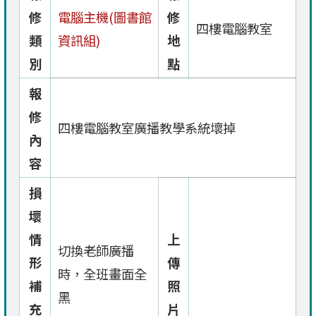
修
電腦主機(圖書館
修
四樓電腦教室
類
資訊組)
地
別
點
報
修
四樓電腦教室廣播教學系統壞掉
內
容
損
壞
情
上
切換老師廣播
形
傳
時，全班畫面全
補
照
黑
充
片