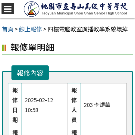
跳
至
選
單
主
首頁
>
線上報修
>
四樓電腦教室廣播教學系統壞掉
要
報修單明細
內
容
區
報修內容
報
報
修
2025-02-12
修
203 李煜華
日
10:58
人
期
員
報
報