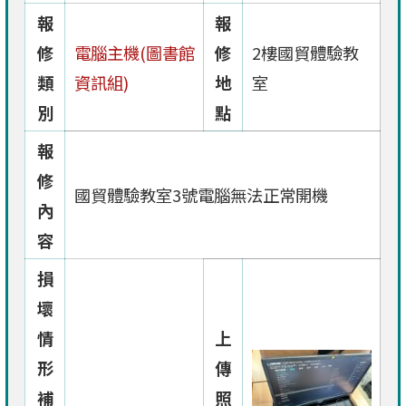
報
報
修
電腦主機(圖書館
修
2樓國貿體驗教
類
資訊組)
地
室
別
點
報
修
國貿體驗教室3號電腦無法正常開機
內
容
損
壞
情
上
形
傳
補
照