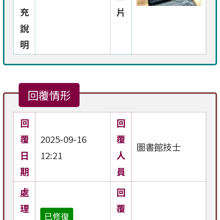
充
片
說
明
回覆情形
回
回
覆
2025-09-16
覆
圖書館技士
日
12:21
人
期
員
處
回
理
覆
已修復