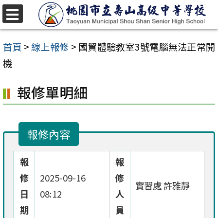
跳
至
選
單
主
首頁
>
線上報修
>
國貿體驗教室3號電腦無法正常開
要
機
內
報修單明細
容
區
報修內容
報
報
修
2025-09-16
修
實習處 許雅靜
日
08:12
人
期
員