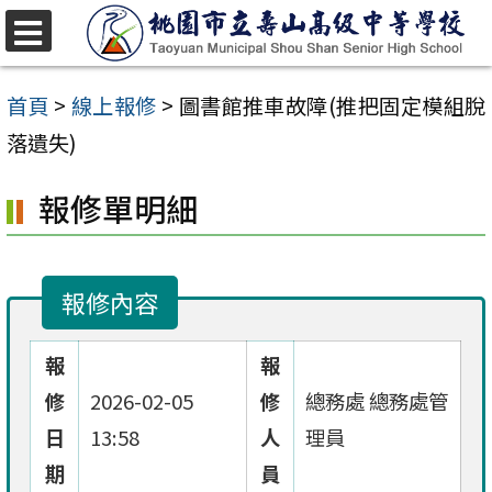
跳
至
選
單
主
首頁
>
線上報修
>
圖書館推車故障(推把固定模組脫
要
落遺失)
內
報修單明細
容
區
報修內容
報
報
修
2026-02-05
修
總務處 總務處管
日
13:58
人
理員
期
員