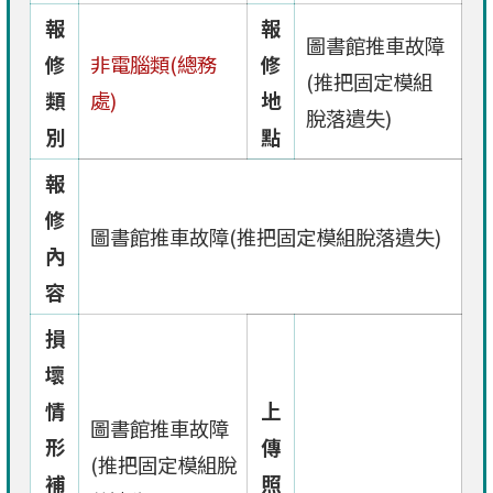
報
報
圖書館推車故障
修
非電腦類(總務
修
(推把固定模組
類
處)
地
脫落遺失)
別
點
報
修
圖書館推車故障(推把固定模組脫落遺失)
內
容
損
壞
情
上
圖書館推車故障
形
傳
(推把固定模組脫
補
照