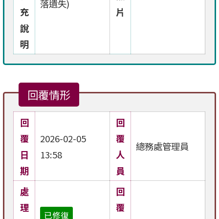
落遺失)
充
片
說
明
回覆情形
回
回
覆
2026-02-05
覆
總務處管理員
日
13:58
人
期
員
處
回
理
覆
已修復