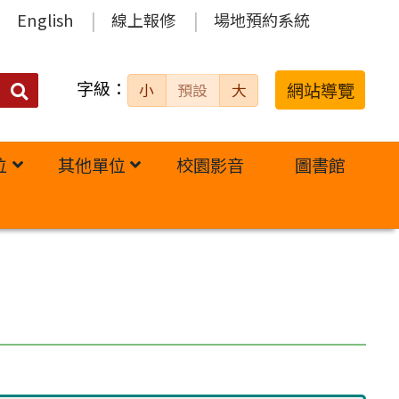
English
線上報修
場地預約系統
字級：
送出
網站導覽
小
預設
大
搜
尋：
位
其他單位
校園影音
圖書館