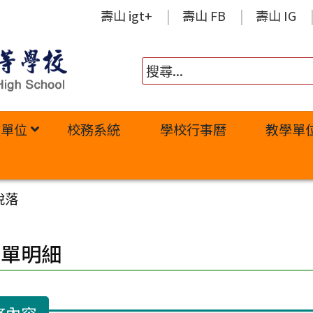
壽山 igt+
壽山 FB
壽山 IG
政單位
校務系統
學校行事曆
教學單
脫落
修單明細