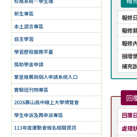
報
校務系統－學生端
新生專區
報修
本土語言專區
報修
自主學習
報修
學習歷程服務平臺
損壞
獎助學金申請
補充
繁星推薦與個人申請系統入口
實驗班刊物專區
回
2026壽山高中線上大學博覽會
回覆
學生申訴及再申訴專區
113年度運動會報名相關資訊
處理