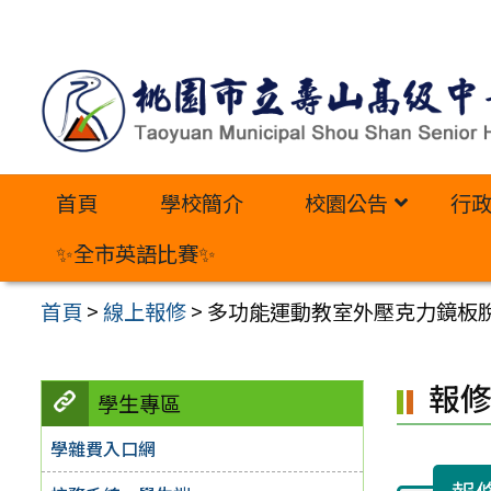
跳
至
主
要
內
首頁
學校簡介
校園公告
行
容
區
✨全市英語比賽✨
首頁
>
線上報修
>
多功能運動教室外壓克力鏡板
報
學生專區
學雜費入口網