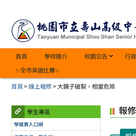
跳
至
主
要
內
首頁
學校簡介
校園公告
行
容
區
✨全市英語比賽✨
首頁
>
線上報修
>
大鏡子破裂，相當危險
報
學生專區
學雜費入口網