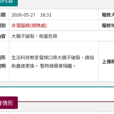
修內容
日期
2026-05-27 18:31
報修
類別
非電腦類(總務處)
報修
內容
大鏡子破裂，相當危險
情形
生活科技教室電梯口旁大鏡子破裂，請協
上傳
說明
助盡速更換。 暫時做簡單隔離。
覆情形