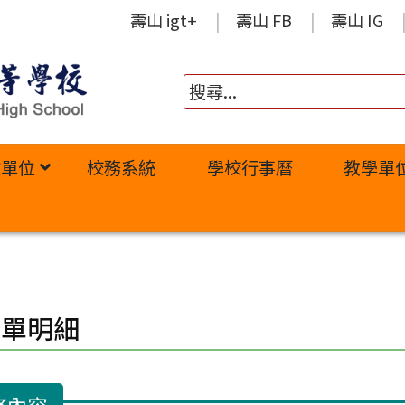
壽山 igt+
壽山 FB
壽山 IG
政單位
校務系統
學校行事曆
教學單
修單明細