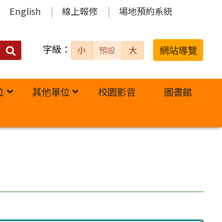
English
線上報修
場地預約系統
字級：
送出
網站導覽
小
預設
大
搜
尋：
位
其他單位
校園影音
圖書館