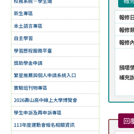
報
校務系統－學生端
新生專區
報修
本土語言專區
報修
自主學習
報修
學習歷程服務平臺
獎助學金申請
損壞
繁星推薦與個人申請系統入口
補充
實驗班刊物專區
2026壽山高中線上大學博覽會
學生申訴及再申訴專區
回
113年度運動會報名相關資訊