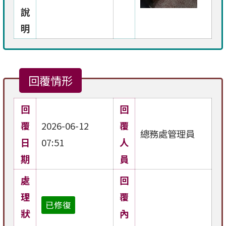
說
明
回覆情形
回
回
覆
2026-06-12
覆
總務處管理員
日
07:51
人
期
員
處
回
理
覆
已修復
狀
內