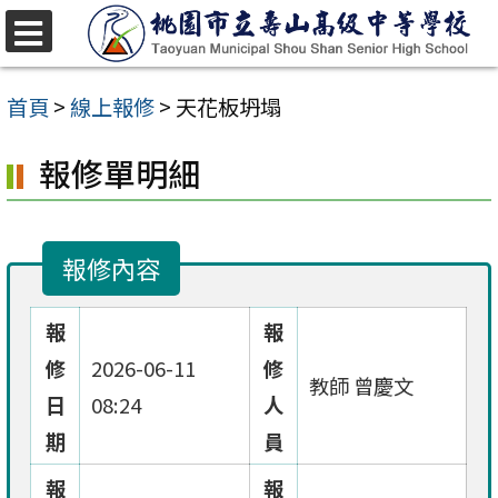
跳
至
選
單
主
首頁
>
線上報修
>
天花板坍塌
要
報修單明細
內
容
區
報修內容
報
報
修
2026-06-11
修
教師 曾慶文
日
08:24
人
期
員
報
報