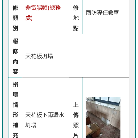
修
非電腦類(總務
修
國防專任教室
類
處)
地
別
點
報
修
天花板坍塌
內
容
損
壞
情
上
形
天花板下雨漏水
傳
補
坍塌
照
充
片