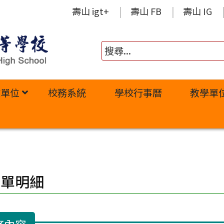
壽山 igt+
壽山 FB
壽山 IG
政單位
校務系統
學校行事曆
教學單
修單明細