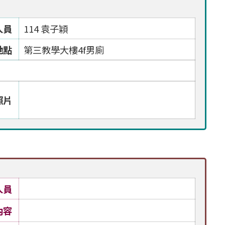
人員
114 袁子穎
地點
第三教學大樓4f男廁
照片
人員
內容