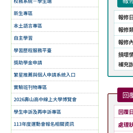
報
校務系統－學生端
新生專區
報修
本土語言專區
報修
自主學習
報修
學習歷程服務平臺
損壞
獎助學金申請
補充
繁星推薦與個人申請系統入口
實驗班刊物專區
回
2026壽山高中線上大學博覽會
回覆
學生申訴及再申訴專區
113年度運動會報名相關資訊
處理