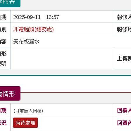
修內容
日期
2025-09-11 13:57
報修
類別
非電腦類(總務處)
報修
內容
天花板漏水
情形
上傳
說明
覆情形
日期
回覆
(目前無人回覆)
狀況
回覆
尚待處理