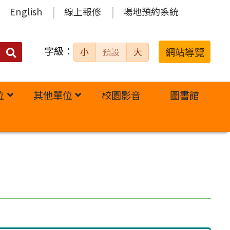
English
線上報修
場地預約系統
字級：
送出
網站導覽
小
預設
大
搜
尋：
位
其他單位
校園影音
圖書館