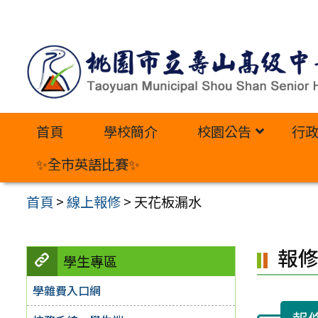
跳
至
主
要
內
首頁
學校簡介
校園公告
行
容
區
✨全市英語比賽✨
首頁
>
線上報修
>
天花板漏水
報
學生專區
學雜費入口網