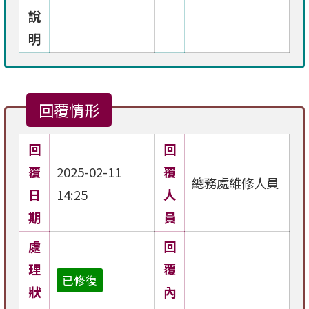
說
明
回覆情形
回
回
覆
2025-02-11
覆
總務處維修人員
日
14:25
人
期
員
處
回
理
覆
已修復
狀
內