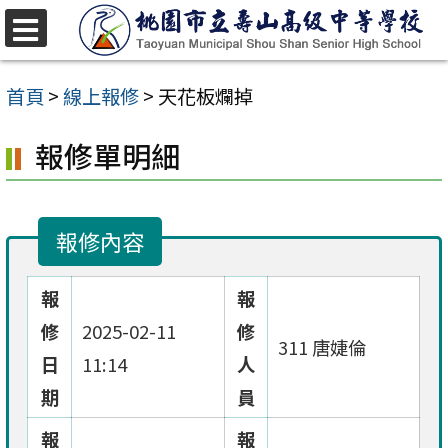
跳
至
選
單
主
首頁
>
線上報修
>
天花板爛掉
要
報修單明細
內
容
區
報修內容
報
報
修
2025-02-11
修
311 唐婕倫
日
11:14
人
期
員
報
報