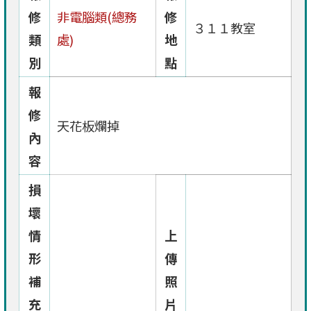
修
非電腦類(總務
修
３１１教室
類
處)
地
別
點
報
修
天花板爛掉
內
容
損
壞
情
上
形
傳
補
照
充
片