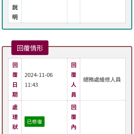
說
明
回覆情形
回
回
覆
2024-11-06
覆
總務處維修人員
日
11:43
人
期
員
處
回
理
覆
已修復
狀
內