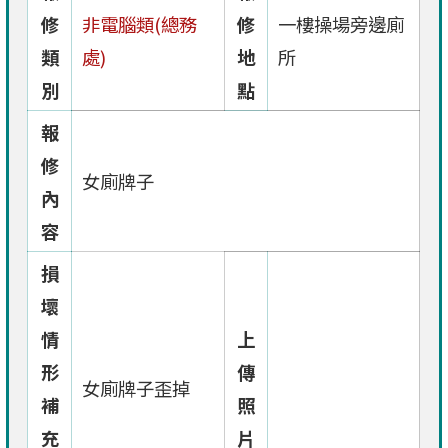
修
非電腦類(總務
修
一樓操場旁邊廁
類
處)
地
所
別
點
報
修
女廁牌子
內
容
損
壞
情
上
形
傳
女廁牌子歪掉
補
照
充
片