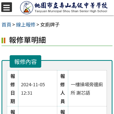
跳
至
選
單
主
首頁
>
線上報修
>
女廁牌子
要
報修單明細
內
容
區
報修內容
報
報
修
2024-11-05
修
一樓操場旁邊廁
日
12:31
人
所 謝芯語
期
員
報
報