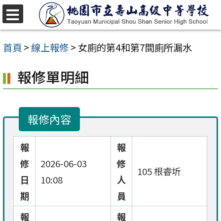
跳
至
選
單
主
首頁
>
線上報修
>
女廁的第4和第7間廁所漏水
要
報修單明細
內
容
區
報修內容
報
報
修
2026-06-03
修
105 根睿圻
日
10:08
人
期
員
報
報