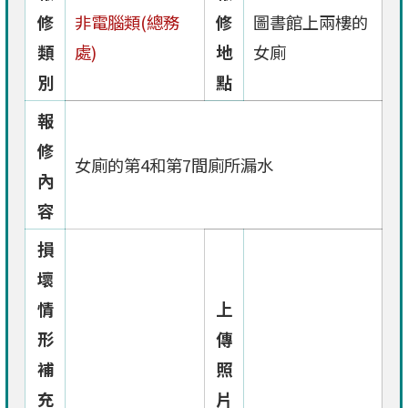
修
非電腦類(總務
修
圖書館上兩樓的
類
處)
地
女廁
別
點
報
修
女廁的第4和第7間廁所漏水
內
容
損
壞
情
上
形
傳
補
照
充
片