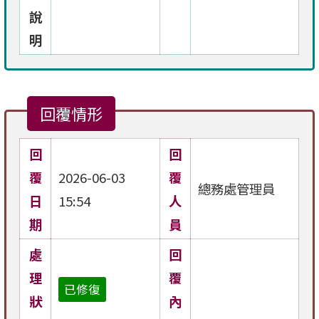
說
明
回覆情形
回
回
覆
2026-06-03
覆
總務處管理員
日
15:54
人
期
員
處
回
理
覆
已修復
狀
內