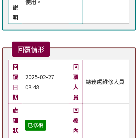
使用。
說
明
回覆情形
回
回
覆
2025-02-27
覆
總務處維修人員
日
08:48
人
期
員
處
回
理
覆
已修復
狀
內