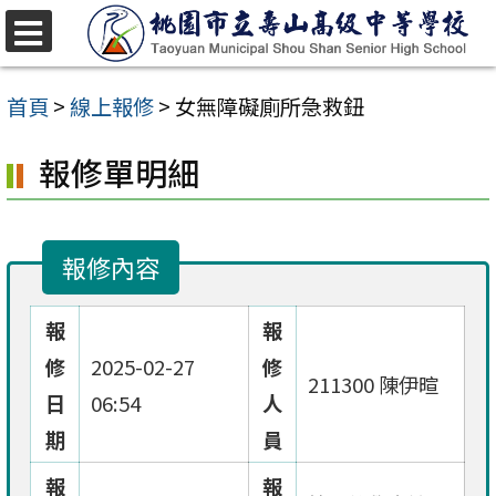
跳
至
選
單
主
首頁
>
線上報修
>
女無障礙廁所急救鈕
要
報修單明細
內
容
區
報修內容
報
報
修
2025-02-27
修
211300 陳伊暄
日
06:54
人
期
員
報
報