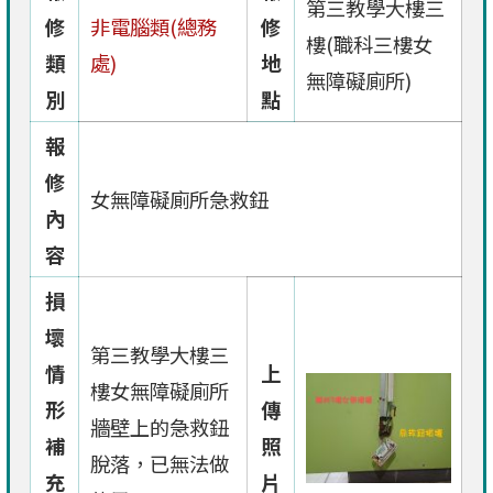
第三教學大樓三
修
非電腦類(總務
修
樓(職科三樓女
類
處)
地
無障礙廁所)
別
點
報
修
女無障礙廁所急救鈕
內
容
損
壞
第三教學大樓三
情
上
樓女無障礙廁所
形
傳
牆壁上的急救鈕
補
照
脫落，已無法做
充
片