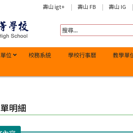
壽山 igt+
壽山 FB
壽山 IG
政單位
校務系統
學校行事曆
教學單
修單明細