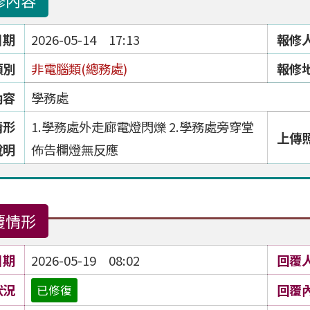
修內容
日期
2026-05-14 17:13
報修
類別
非電腦類(總務處)
報修
內容
學務處
情形
1.學務處外走廊電燈閃爍 2.學務處旁穿堂
上傳
說明
佈告欄燈無反應
覆情形
日期
2026-05-19 08:02
回覆
狀況
回覆
已修復