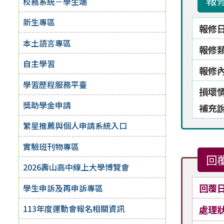
報
校務系統－學生端
新生專區
報修
本土語言專區
報修
自主學習
報修
學習歷程服務平臺
損壞
獎助學金申請
補充
繁星推薦與個人申請系統入口
實驗班刊物專區
回
2026壽山高中線上大學博覽會
回覆
學生申訴及再申訴專區
113年度運動會報名相關資訊
處理