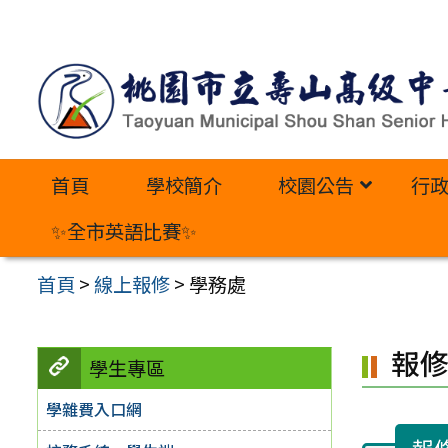
跳
至
主
要
內
首頁
學校簡介
校園公告
行
容
區
✨全市英語比賽✨
首頁
>
線上報修
>
學務處
報
學生專區
學雜費入口網