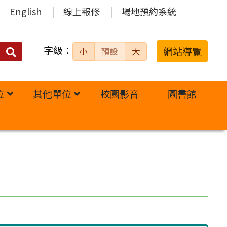
English
線上報修
場地預約系統
字級：
送出
網站導覽
小
預設
大
搜
尋：
位
其他單位
校園影音
圖書館