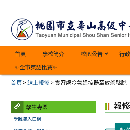
跳
至
主
要
內
首頁
學校簡介
校園公告
行
容
區
✨全市英語比賽✨
首頁
>
線上報修
>
實習處冷氣遙控器至放架鬆脫
報
學生專區
學雜費入口網