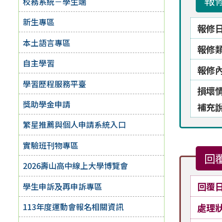
報
校務系統－學生端
新生專區
報修
本土語言專區
報修
自主學習
報修
學習歷程服務平臺
損壞
獎助學金申請
補充
繁星推薦與個人申請系統入口
實驗班刊物專區
回
2026壽山高中線上大學博覽會
回覆
學生申訴及再申訴專區
113年度運動會報名相關資訊
處理