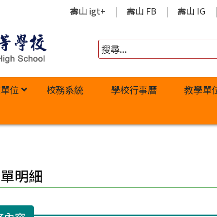
壽山 igt+
壽山 FB
壽山 IG
政單位
校務系統
學校行事曆
教學單
修單明細