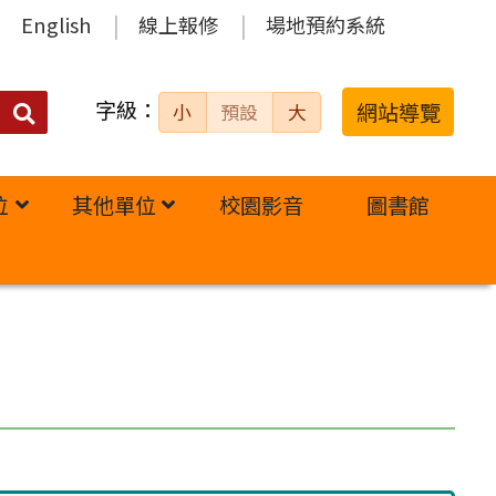
English
線上報修
場地預約系統
字級：
送出
網站導覽
小
預設
大
搜
尋：
位
其他單位
校園影音
圖書館