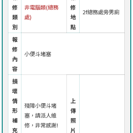
修
非電腦類(總務
修
2f總務處旁男廁
類
處)
地
別
點
報
修
小便斗堵塞
內
容
損
壞
情
上
殘障小便斗堵
形
傳
塞，請派人維
補
照
修，非常感謝!
充
片