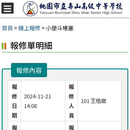
跳
至
選
單
主
首頁
>
線上報修
>
小便斗堵塞
要
報修單明細
內
容
區
報修內容
報
報
修
2024-11-21
修
101 王楷崴
日
14:08
人
期
員
報
報