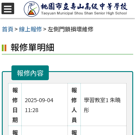
跳
至
選
單
主
首頁
>
線上報修
>
左側門鎖損壞維修
要
報修單明細
內
容
區
報修內容
報
報
修
2025-09-04
修
學習教室1 朱曉
日
11:28
人
彤
期
員
報
報