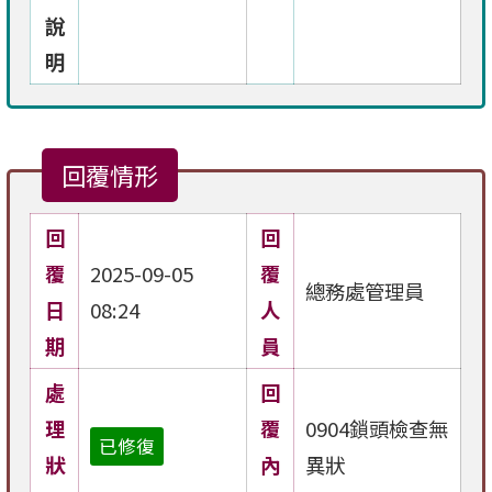
說
明
回覆情形
回
回
覆
2025-09-05
覆
總務處管理員
日
08:24
人
期
員
處
回
理
覆
0904鎖頭檢查無
已修復
狀
內
異狀