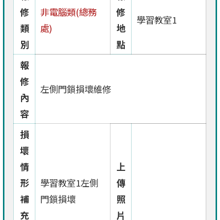
修
非電腦類(總務
修
學習教室1
類
處)
地
別
點
報
修
左側門鎖損壞維修
內
容
損
壞
情
上
形
學習教室1左側
傳
補
門鎖損壞
照
充
片