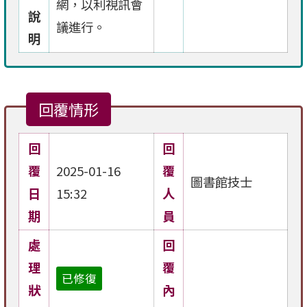
網，以利視訊會
說
議進行。
明
回覆情形
回
回
覆
2025-01-16
覆
圖書館技士
日
15:32
人
期
員
處
回
理
覆
已修復
狀
內