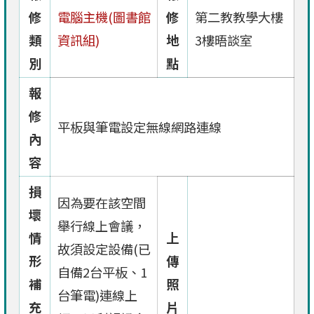
修
電腦主機(圖書館
修
第二教教學大樓
類
資訊組)
地
3樓晤談室
別
點
報
修
平板與筆電設定無線網路連線
內
容
損
因為要在該空間
壞
舉行線上會議，
情
上
故須設定設備(已
形
傳
自備2台平板、1
補
照
台筆電)連線上
充
片