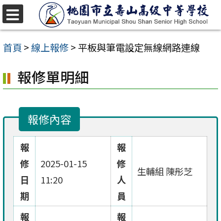
跳
至
選
單
主
首頁
>
線上報修
>
平板與筆電設定無線網路連線
要
報修單明細
內
容
區
報修內容
報
報
修
2025-01-15
修
生輔組 陳彤芝
日
11:20
人
期
員
報
報