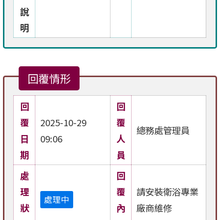
說
明
回覆情形
回
回
覆
2025-10-29
覆
總務處管理員
日
09:06
人
期
員
處
回
理
覆
請安裝衛浴專業
處理中
狀
內
廠商維修