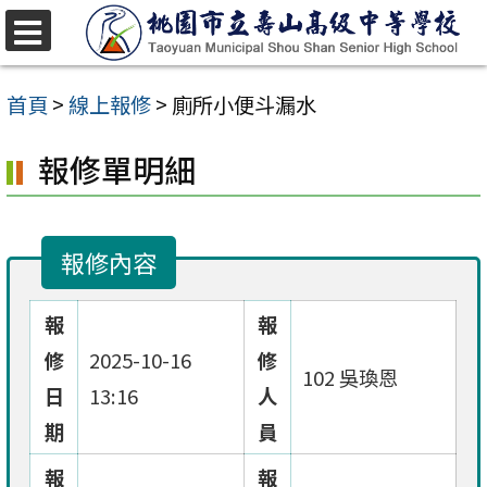
跳
至
選
單
主
首頁
>
線上報修
>
廁所小便斗漏水
要
報修單明細
內
容
區
報修內容
報
報
修
2025-10-16
修
102 吳瑍恩
日
13:16
人
期
員
報
報