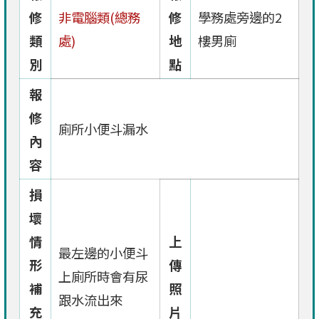
修
非電腦類(總務
修
學務處旁邊的2
類
處)
地
樓男廁
別
點
報
修
廁所小便斗漏水
內
容
損
壞
情
上
最左邊的小便斗
形
傳
上廁所時會有尿
補
照
跟水流出來
充
片