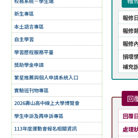
報
校務系統－學生端
新生專區
報修
本土語言專區
報修
自主學習
報修
學習歷程服務平臺
損壞
獎助學金申請
補充
繁星推薦與個人申請系統入口
實驗班刊物專區
回
2026壽山高中線上大學博覽會
回覆
學生申訴及再申訴專區
113年度運動會報名相關資訊
處理