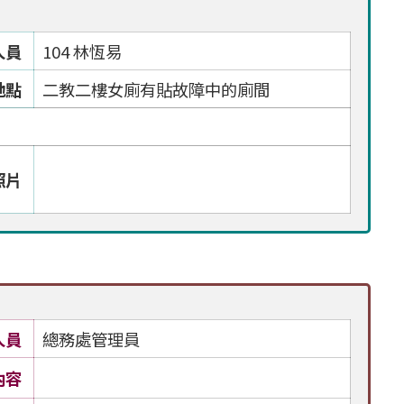
人員
104 林恆易
地點
二教二樓女廁有貼故障中的廁間
照片
人員
總務處管理員
內容