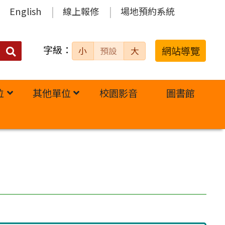
English
線上報修
場地預約系統
字級：
送出
網站導覽
小
預設
大
搜
尋：
位
其他單位
校園影音
圖書館