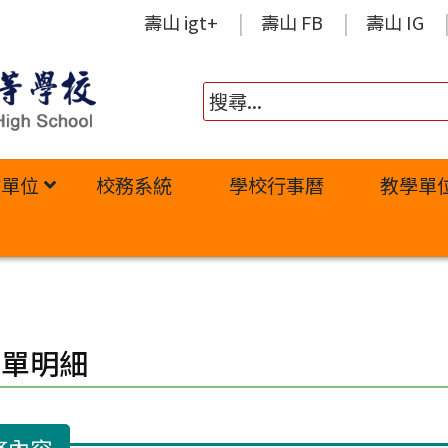
壽山 igt+
壽山 FB
壽山 IG
政單位
校務系統
學校行事曆
教學單
修單明細