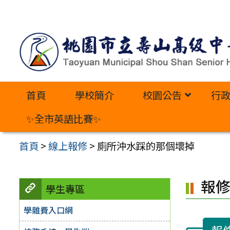
跳
至
主
要
內
首頁
學校簡介
校園公告
行
容
區
✨全市英語比賽✨
首頁
>
線上報修
>
廁所沖水踩的那個壞掉
報
學生專區
學雜費入口網