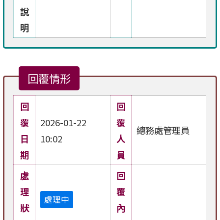
說
明
回覆情形
回
回
覆
2026-01-22
覆
總務處管理員
日
10:02
人
期
員
處
回
理
覆
處理中
狀
內