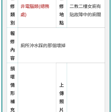
修
非電腦類(總務
修
二教二樓女廁有
類
處)
地
貼故障中的廁間
別
點
報
修
廁所沖水踩的那個壞掉
內
容
損
壞
情
上
形
傳
補
照
充
片