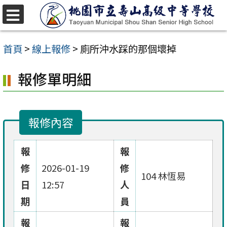
跳
至
選
單
主
首頁
>
線上報修
>
廁所沖水踩的那個壞掉
要
報修單明細
內
容
區
報修內容
報
報
修
2026-01-19
修
104 林恆易
日
12:57
人
期
員
報
報