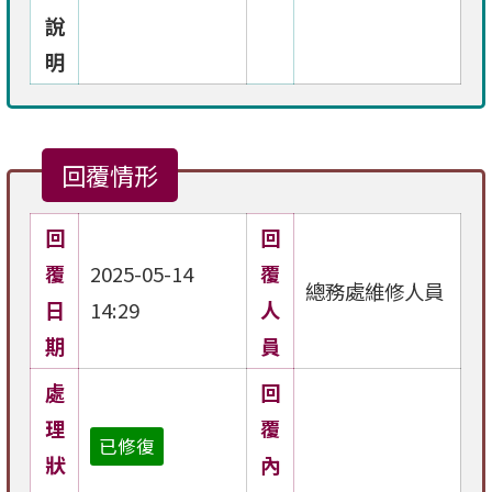
說
明
回覆情形
回
回
覆
2025-05-14
覆
總務處維修人員
日
14:29
人
期
員
處
回
理
覆
已修復
狀
內