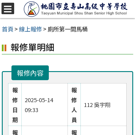
跳
至
選
單
主
首頁
>
線上報修
>
廁所第一間馬桶
要
報修單明細
內
容
區
報修內容
報
報
修
2025-05-14
修
112 吳宇翔
日
09:33
人
期
員
報
報