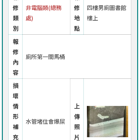
修
非電腦類(總務
修
四樓男廁圖書館
類
處)
地
樓上
別
點
報
修
廁所第一間馬桶
內
容
損
壞
情
上
形
傳
水管堵住會爆屎
補
照
充
片