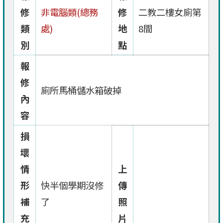
修
非電腦類(總務
修
二教二樓女廁第
類
處)
地
8間
別
點
報
修
廁所馬桶儲水箱破掉
內
容
損
壞
情
上
形
快半個學期沒修
傳
補
了
照
充
片