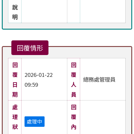
說
明
回覆情形
回
回
覆
2026-01-22
覆
總務處管理員
日
09:59
人
期
員
處
回
理
覆
處理中
狀
內