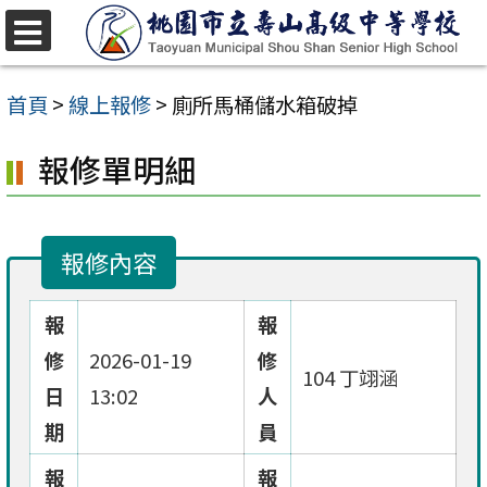
跳
至
選
單
主
首頁
>
線上報修
>
廁所馬桶儲水箱破掉
要
報修單明細
內
容
區
報修內容
報
報
修
2026-01-19
修
104 丁翊涵
日
13:02
人
期
員
報
報