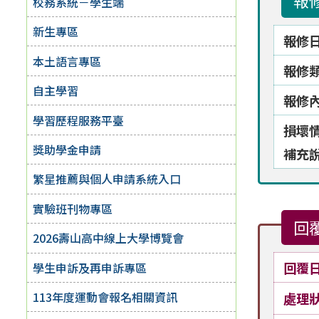
報
校務系統－學生端
新生專區
報修
本土語言專區
報修
自主學習
報修
學習歷程服務平臺
損壞
獎助學金申請
補充
繁星推薦與個人申請系統入口
實驗班刊物專區
回
2026壽山高中線上大學博覽會
回覆
學生申訴及再申訴專區
113年度運動會報名相關資訊
處理