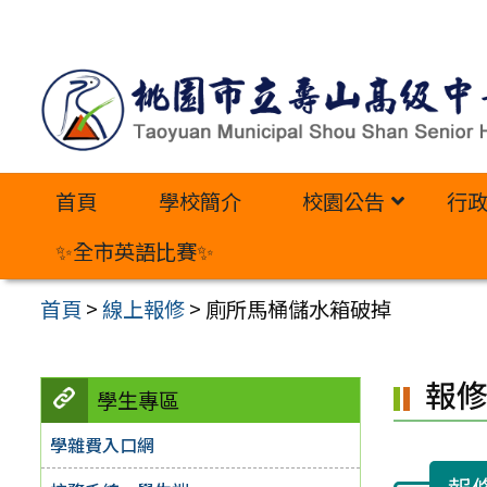
跳
至
主
要
內
首頁
學校簡介
校園公告
行
容
區
✨全市英語比賽✨
首頁
>
線上報修
>
廁所馬桶儲水箱破掉
報
學生專區
學雜費入口網