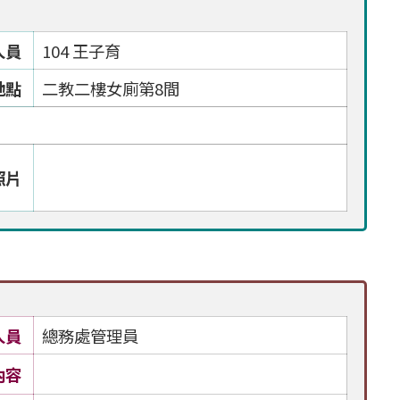
人員
104 王子育
地點
二教二樓女廁第8間
照片
人員
總務處管理員
內容