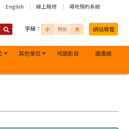
English
線上報修
場地預約系統
字級：
送出
網站導覽
小
預設
大
搜
尋：
位
其他單位
校園影音
圖書館