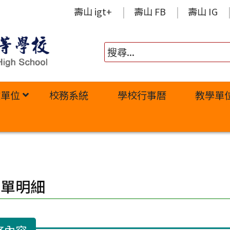
壽山 igt+
壽山 FB
壽山 IG
政單位
校務系統
學校行事曆
教學單
修單明細