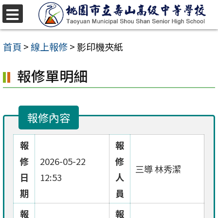
跳
至
選
單
主
首頁
>
線上報修
>
影印機夾紙
要
報修單明細
內
容
區
報修內容
報
報
修
2026-05-22
修
三導 林秀潔
日
12:53
人
期
員
報
報