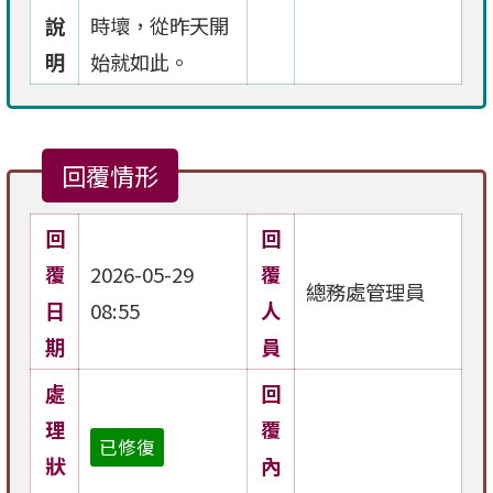
說
時壞，從昨天開
明
始就如此。
回覆情形
回
回
覆
2026-05-29
覆
總務處管理員
日
08:55
人
期
員
處
回
理
覆
已修復
狀
內