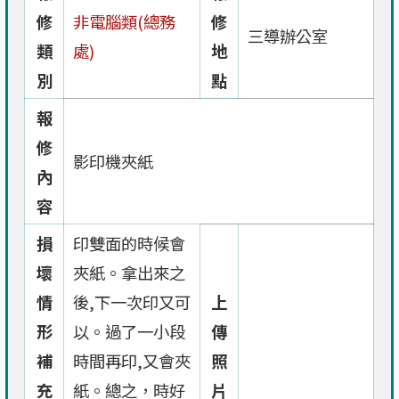
修
非電腦類(總務
修
三導辦公室
類
處)
地
別
點
報
修
影印機夾紙
內
容
損
印雙面的時候會
壞
夾紙。拿出來之
情
後,下一次印又可
上
形
以。過了一小段
傳
補
時間再印,又會夾
照
充
紙。總之，時好
片