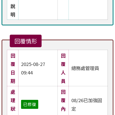
說
明
回覆情形
回
回
覆
2025-08-27
覆
總務處管理員
日
09:44
人
期
員
處
回
理
覆
08/26已加強固
已修復
狀
內
定