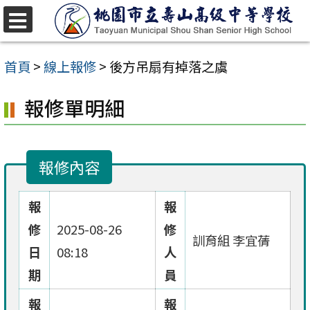
跳
至
選
單
主
首頁
>
線上報修
>
後方吊扇有掉落之虞
要
報修單明細
內
容
區
報修內容
報
報
修
2025-08-26
修
訓育組 李宜蒨
日
08:18
人
期
員
報
報