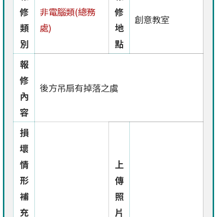
修
非電腦類(總務
修
創意教室
類
處)
地
別
點
報
修
後方吊扇有掉落之虞
內
容
損
壞
情
上
形
傳
補
照
充
片