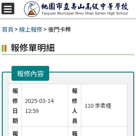
跳
至
選
單
主
首頁
>
線上報修
>
後門卡榫
要
報修單明細
內
容
區
報修內容
報
報
修
2025-03-14
修
110 李柔槿
日
12:59
人
期
員
報
報