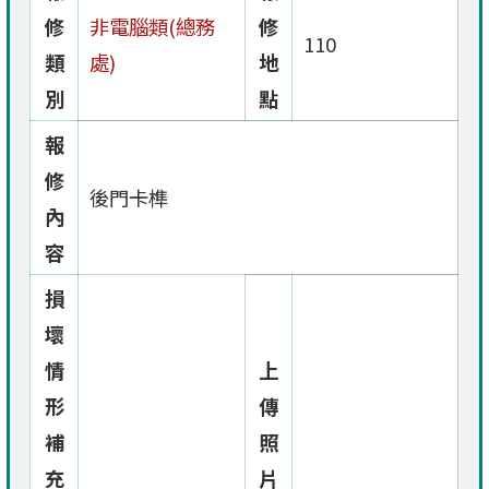
修
非電腦類(總務
修
110
類
處)
地
別
點
報
修
後門卡榫
內
容
損
壞
情
上
形
傳
補
照
充
片