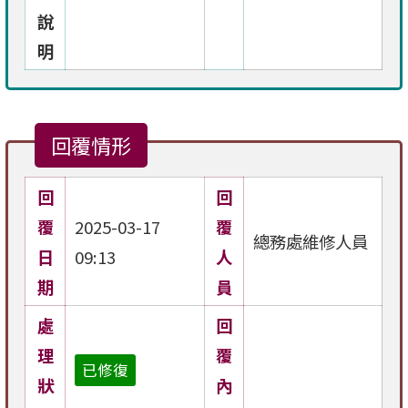
說
明
回覆情形
回
回
覆
2025-03-17
覆
總務處維修人員
日
09:13
人
期
員
處
回
理
覆
已修復
狀
內