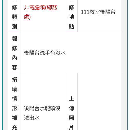
修
非電腦類(總務
修
111教室後陽台
類
處)
地
別
點
報
修
後陽台洗手台沒水
內
容
損
壞
情
上
形
後陽台水龍頭沒
傳
補
法出水
照
充
片