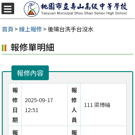
跳
至
選
單
主
首頁
>
線上報修
>
後陽台洗手台沒水
要
報修單明細
內
容
區
報修內容
報
報
修
2025-09-17
修
111 梁博綸
日
12:51
人
期
員
報
報