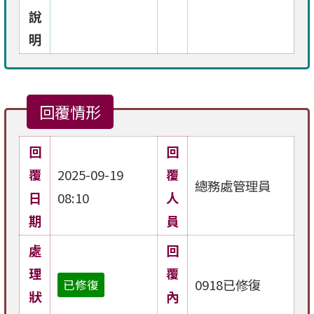
說
明
回覆情形
回
回
覆
2025-09-19
覆
總務處管理員
日
08:10
人
期
員
處
回
理
覆
0918已修復
已修復
狀
內