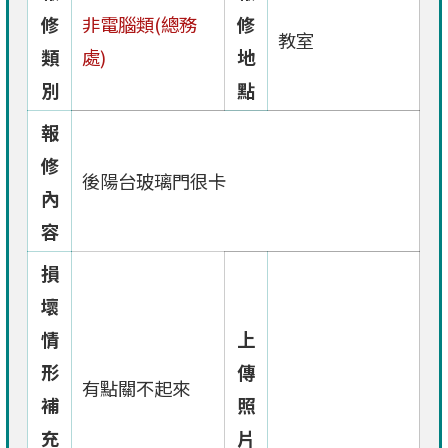
修
非電腦類(總務
修
教室
類
處)
地
別
點
報
修
後陽台玻璃門很卡
內
容
損
壞
情
上
形
傳
有點關不起來
補
照
充
片