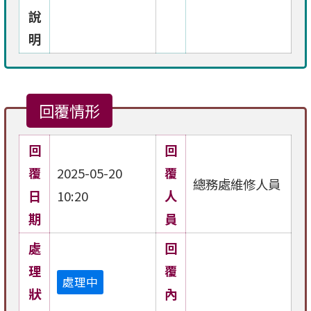
說
明
回覆情形
回
回
覆
2025-05-20
覆
總務處維修人員
日
10:20
人
期
員
處
回
理
覆
處理中
狀
內