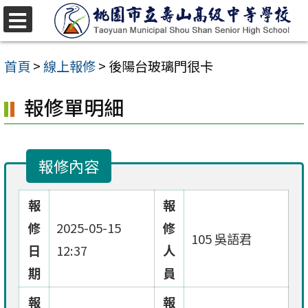
跳
至
選
單
主
首頁
>
線上報修
>
後陽台玻璃門很卡
要
報修單明細
內
容
區
報修內容
報
報
修
2025-05-15
修
105 吳語君
日
12:37
人
期
員
報
報