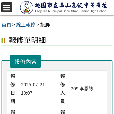
跳
至
選
單
主
首頁
>
線上報修
>
投屏
要
報修單明細
內
容
區
報修內容
報
報
修
2025-07-21
修
209 李恩誌
日
10:07
人
期
員
報
報