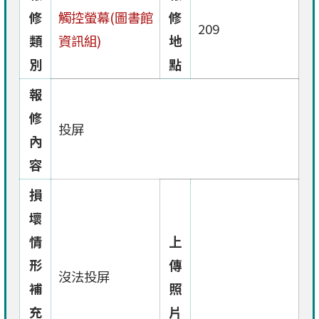
修
觸控螢幕(圖書館
修
209
類
資訊組)
地
別
點
報
修
投屏
內
容
損
壞
情
上
形
傳
沒法投屏
補
照
充
片