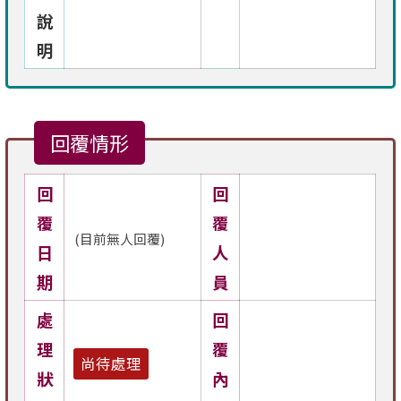
說
明
回覆情形
回
回
覆
覆
(目前無人回覆)
日
人
期
員
處
回
理
覆
尚待處理
狀
內