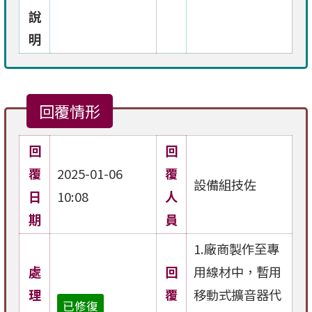
說
明
回覆情形
回
回
覆
2025-01-06
覆
設備組技佐
日
10:08
人
期
員
1.廠商製作至專
處
回
用線材中，暫用
理
覆
移動式擴音器代
已修復