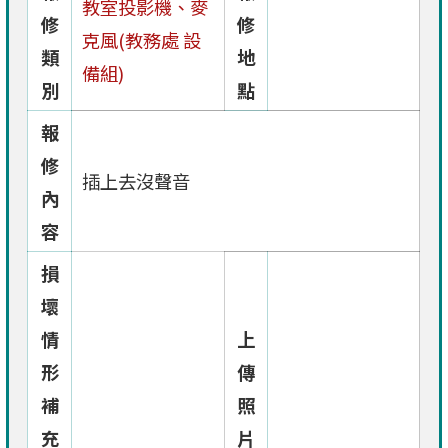
教室投影機、麥
修
修
克風(教務處 設
類
地
備組)
別
點
報
修
插上去沒聲音
內
容
損
壞
情
上
形
傳
補
照
充
片