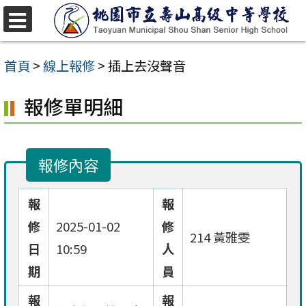
跳
至
選
單
主
首頁
>
線上報修
>
插上去沒聲音
要
報修單明細
內
容
區
報修內容
報
報
修
2025-01-02
修
214 黃雅雯
日
10:59
人
期
員
報
報