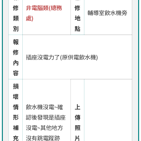
修
非電腦類(總務
修
輔導室飲水機旁
類
處)
地
別
點
報
修
插座沒電力了(原供電飲水機)
內
容
損
壞
情
飲水機沒電~確
上
形
認後發現是插座
傳
補
沒電~其他地方
照
充
沒有跳電蹤跡
片