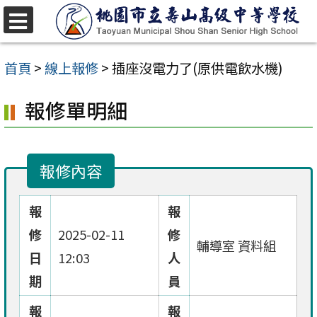
跳
至
選
單
主
首頁
>
線上報修
>
插座沒電力了(原供電飲水機)
要
報修單明細
內
容
區
報修內容
報
報
修
2025-02-11
修
輔導室 資料組
日
12:03
人
期
員
報
報