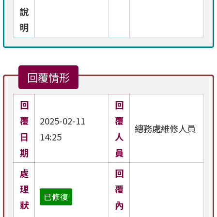
說
明
回覆情形
回
回
覆
2025-02-11
覆
總務處維修人員
日
14:25
人
期
員
處
回
理
覆
已修復
狀
內