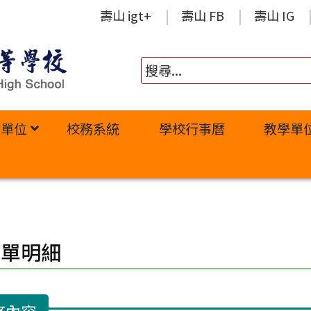
壽山 igt+
壽山 FB
壽山 IG
政單位
校務系統
學校行事曆
教學單
修單明細