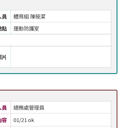
人員
體育組 陳筱潔
地點
運動防護室
照片
人員
總務處管理員
內容
01/21 ok