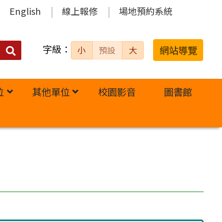
English
線上報修
場地預約系統
字級：
送出
網站導覽
小
預設
大
搜
尋：
位
其他單位
校園影音
圖書館