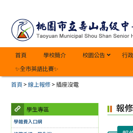
跳
至
主
要
內
首頁
學校簡介
校園公告
行
容
區
✨全市英語比賽✨
首頁
>
線上報修
>
插座沒電
報
學生專區
學雜費入口網