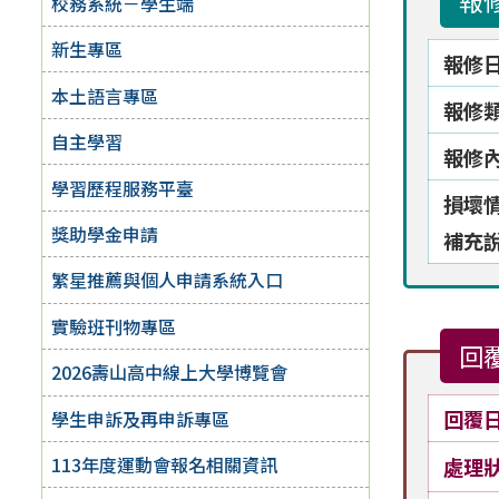
報
校務系統－學生端
新生專區
報修
本土語言專區
報修
自主學習
報修
學習歷程服務平臺
損壞
獎助學金申請
補充
繁星推薦與個人申請系統入口
實驗班刊物專區
回
2026壽山高中線上大學博覽會
回覆
學生申訴及再申訴專區
113年度運動會報名相關資訊
處理