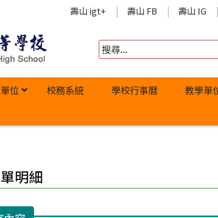
壽山 igt+
壽山 FB
壽山 IG
政單位
校務系統
學校行事曆
教學單
修單明細