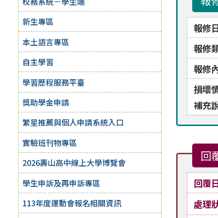
報
校務系統－學生端
新生專區
報修
本土語言專區
報修
自主學習
報修
學習歷程服務平臺
損壞
獎助學金申請
補充
繁星推薦與個人申請系統入口
實驗班刊物專區
回
2026壽山高中線上大學博覽會
回覆
學生申訴及再申訴專區
113年度運動會報名相關資訊
處理