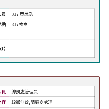
人員
317 黃晟浩
地點
317教室
照片
人員
總務處管理員
內容
疏通無效,請廠商處理