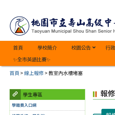
跳
至
主
要
內
首頁
學校簡介
校園公告
行
容
區
✨全市英語比賽✨
首頁
>
線上報修
>
教室內水槽堵塞
報
學生專區
學雜費入口網