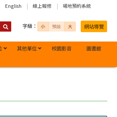
English
線上報修
場地預約系統
字級：
送出
網站導覽
小
預設
大
搜
尋：
位
其他單位
校園影音
圖書館