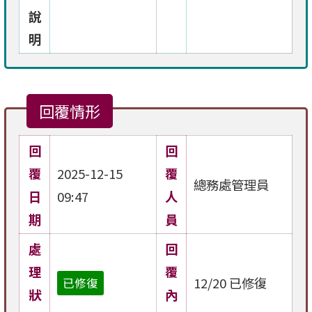
說
明
回覆情形
回
回
覆
2025-12-15
覆
總務處管理員
日
09:47
人
期
員
處
回
理
覆
12/20 已修復
已修復
狀
內