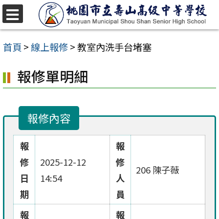
跳
至
選
單
主
首頁
>
線上報修
>
教室內洗手台堵塞
要
報修單明細
內
容
區
報修內容
報
報
修
2025-12-12
修
206 陳子薇
日
14:54
人
期
員
報
報