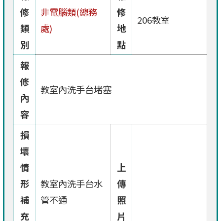
修
非電腦類(總務
修
206教室
類
處)
地
別
點
報
修
教室內洗手台堵塞
內
容
損
壞
情
上
形
教室內洗手台水
傳
補
管不通
照
充
片