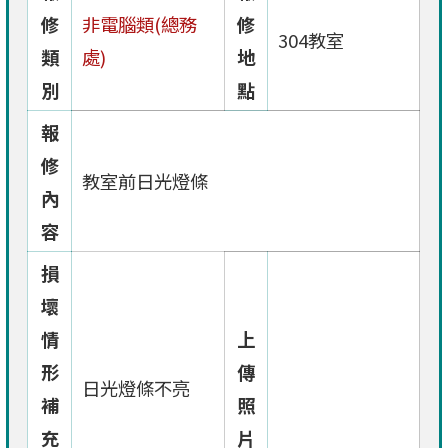
修
非電腦類(總務
修
304教室
類
處)
地
別
點
報
修
教室前日光燈條
內
容
損
壞
情
上
形
傳
日光燈條不亮
補
照
充
片