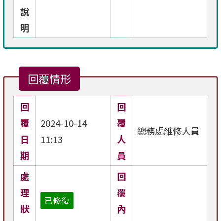
說
明
回覆情形
回
回
覆
2024-10-14
覆
總務處維修人員
日
11:13
人
期
員
處
回
理
覆
已修復
狀
內