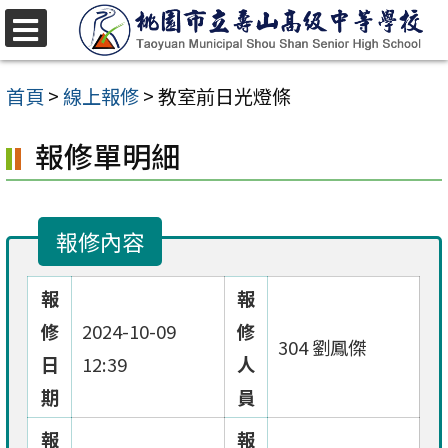
跳
至
選
單
主
首頁
>
線上報修
>
教室前日光燈條
要
報修單明細
內
容
區
報修內容
報
報
修
2024-10-09
修
304 劉鳳傑
日
12:39
人
期
員
報
報