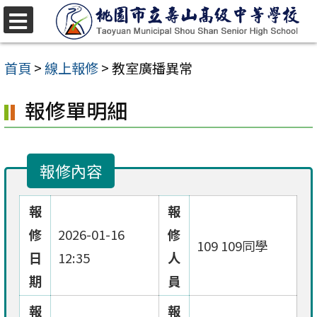
跳
至
選
單
主
首頁
>
線上報修
>
教室廣播異常
要
報修單明細
內
容
區
報修內容
報
報
修
2026-01-16
修
109 109同學
日
12:35
人
期
員
報
報