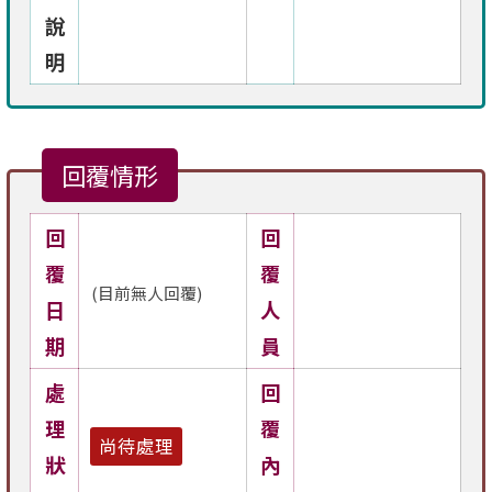
說
明
回覆情形
回
回
覆
覆
(目前無人回覆)
日
人
期
員
處
回
理
覆
尚待處理
狀
內