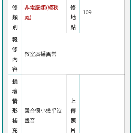
修
非電腦類(總務
修
109
類
處)
地
別
點
報
修
教室廣播異常
內
容
損
壞
情
上
形
聲音很小幾乎沒
傳
補
聲音
照
充
片