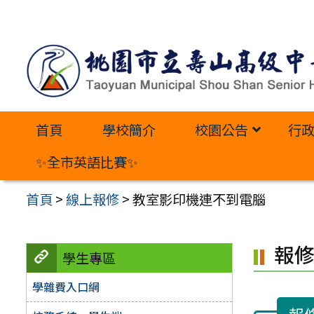
跳
至
主
要
內
首頁
學校簡介
校園公告
行
容
區
✨全市英語比賽✨
首頁
>
線上報修
>
教室影印機連不到電腦
報
學生專區
學雜費入口網