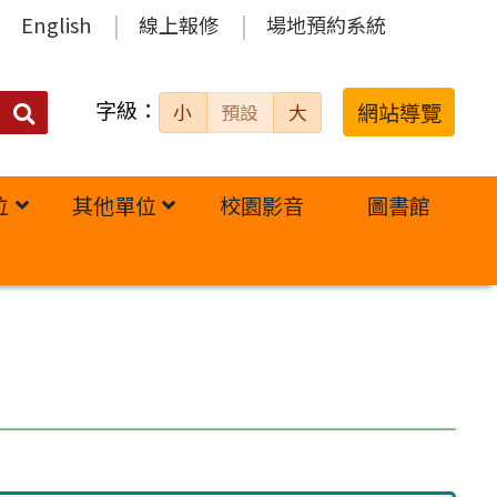
English
線上報修
場地預約系統
字級：
送出
網站導覽
小
預設
大
搜
尋：
位
其他單位
校園影音
圖書館