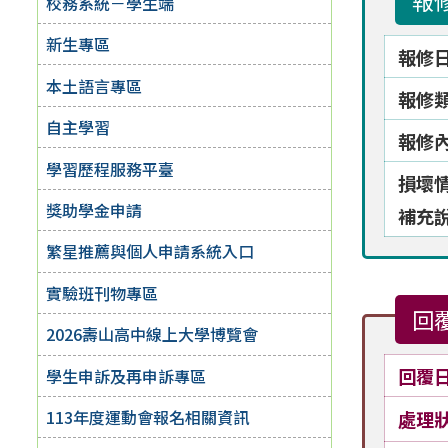
報
校務系統－學生端
新生專區
報修
本土語言專區
報修
自主學習
報修
學習歷程服務平臺
損壞
獎助學金申請
補充
繁星推薦與個人申請系統入口
實驗班刊物專區
回
2026壽山高中線上大學博覽會
回覆
學生申訴及再申訴專區
113年度運動會報名相關資訊
處理