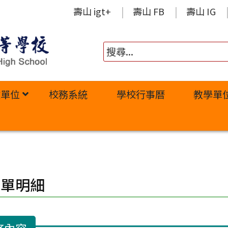
壽山 igt+
壽山 FB
壽山 IG
政單位
校務系統
學校行事曆
教學單
修單明細