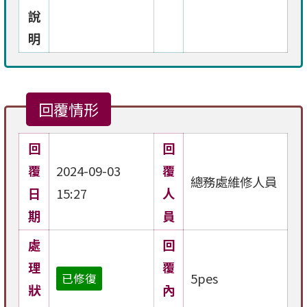
說
明
回覆情形
回
回
覆
2024-09-03
覆
總務處維修人員
日
15:27
人
期
員
處
回
理
覆
5pes
已修復
狀
內