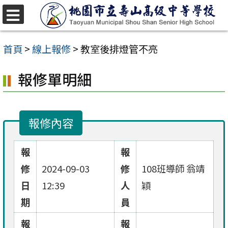
跳
至
選
單
主
首頁
>
線上報修
>
教室後排燈管不亮
要
報修單明細
內
容
區
報修內容
報
報
修
2024-09-03
修
108班導師 翁靖
日
12:39
人
穎
期
員
報
報