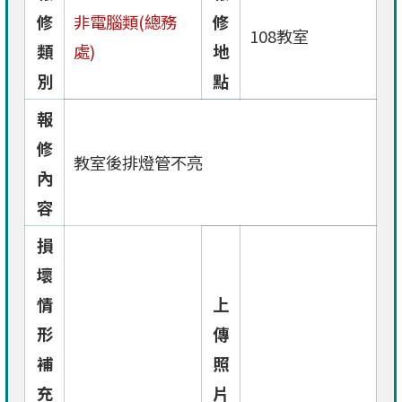
修
非電腦類(總務
修
108教室
類
處)
地
別
點
報
修
教室後排燈管不亮
內
容
損
壞
情
上
形
傳
補
照
充
片