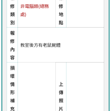
修
非電腦類(總務
修
類
處)
地
別
點
報
修
教室後方有老鼠屍體
內
容
損
壞
情
上
形
傳
補
照
充
片