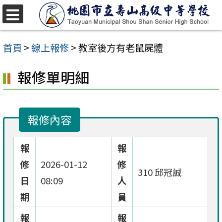
跳
至
選
單
主
首頁
>
線上報修
>
教室後方有老鼠屍體
要
報修單明細
內
容
區
報修內容
報
報
修
2026-01-12
修
310 邱冠誠
日
08:09
人
期
員
報
報