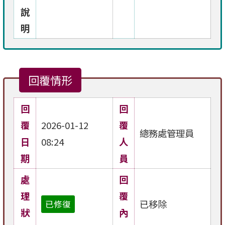
說
明
回覆情形
回
回
覆
2026-01-12
覆
總務處管理員
日
08:24
人
期
員
處
回
理
覆
已移除
已修復
狀
內