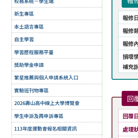
報
校務系統－學生端
新生專區
報修
本土語言專區
報修
自主學習
報修
學習歷程服務平臺
損壞
獎助學金申請
補充
繁星推薦與個人申請系統入口
實驗班刊物專區
回
2026壽山高中線上大學博覽會
回覆
學生申訴及再申訴專區
113年度運動會報名相關資訊
處理