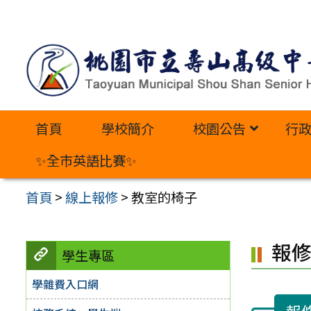
跳
至
主
要
內
首頁
學校簡介
校園公告
行
容
區
✨全市英語比賽✨
首頁
>
線上報修
>
教室的椅子
報
學生專區
學雜費入口網