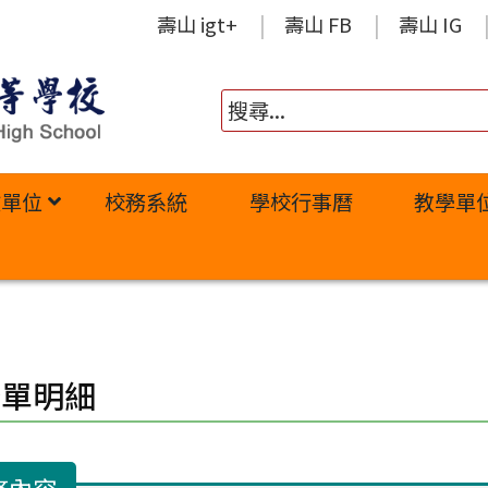
壽山 igt+
壽山 FB
壽山 IG
政單位
校務系統
學校行事曆
教學單
修單明細