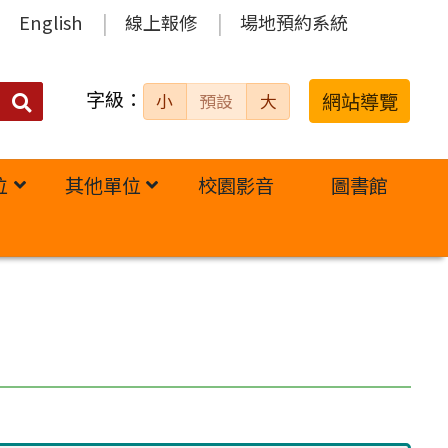
English
線上報修
場地預約系統
字級：
送出
網站導覽
小
預設
大
搜
尋：
位
其他單位
校園影音
圖書館