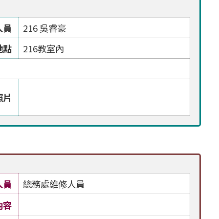
人員
216 吳睿豪
地點
216教室內
照片
人員
總務處維修人員
內容