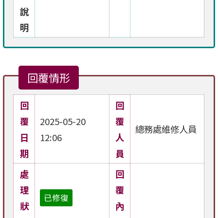
說
明
回覆情形
回
回
覆
2025-05-20
覆
總務處維修人員
日
12:06
人
期
員
處
回
理
覆
已修復
狀
內