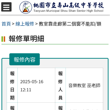
跳
至
選
單
主
首頁
>
線上報修
>
教室靠走廊第二個窗不能扣/鎖
要
報修單明細
內
容
區
報修內容
報
報
修
2025-05-16
修
音樂教室 巫老師
日
12:11
人
期
員
報
報