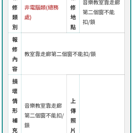
音樂教室靠走廊
修
非電腦類(總務
修
第二個窗不能
類
處)
地
扣/鎖
別
點
報
修
教室靠走廊第二個窗不能扣/鎖
內
容
損
壞
情
上
音樂教室靠走廊
形
傳
第二個窗不能扣/
補
照
鎖
充
片