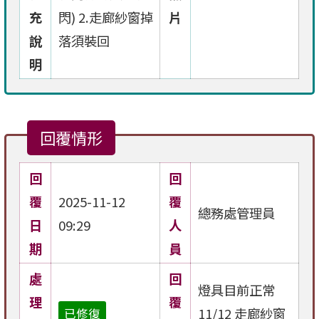
充
閃) 2.走廊紗窗掉
片
說
落須裝回
明
回覆情形
回
回
覆
2025-11-12
覆
總務處管理員
日
09:29
人
期
員
處
回
燈具目前正常
理
覆
11/12 走廊紗窗
已修復