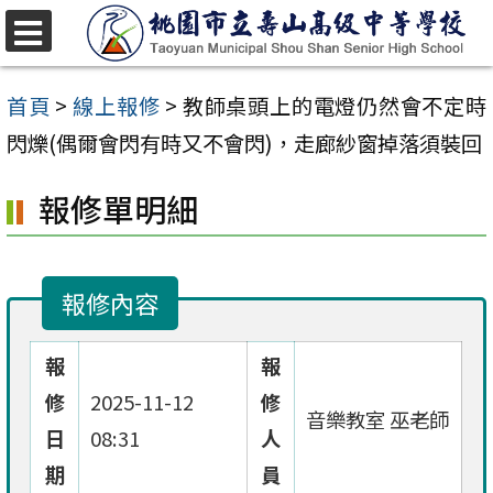
跳
至
選
單
主
首頁
>
線上報修
>
教師桌頭上的電燈仍然會不定時
要
閃爍(偶爾會閃有時又不會閃)，走廊紗窗掉落須裝回
內
報修單明細
容
區
報修內容
報
報
修
2025-11-12
修
音樂教室 巫老師
日
08:31
人
期
員