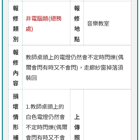
報
報
修
非電腦類(總務
修
音樂教室
類
處)
地
別
點
報
教師桌頭上的電燈仍然會不定時閃爍(偶
修
爾會閃有時又不會閃)，走廊紗窗掉落須
內
裝回
容
損
壞
1.教師桌頭上的
情
白色電燈仍然會
上
形
不定時閃爍(偶爾
傳
補
會閃有時又不會
照