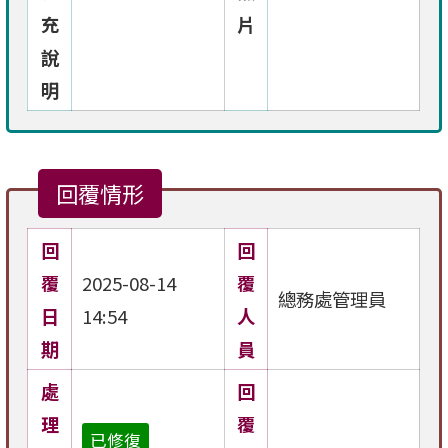
充
片
說
明
回覆情形
回
回
覆
2025-08-14
覆
總務處管理員
日
14:54
人
期
員
處
回
理
覆
已修復