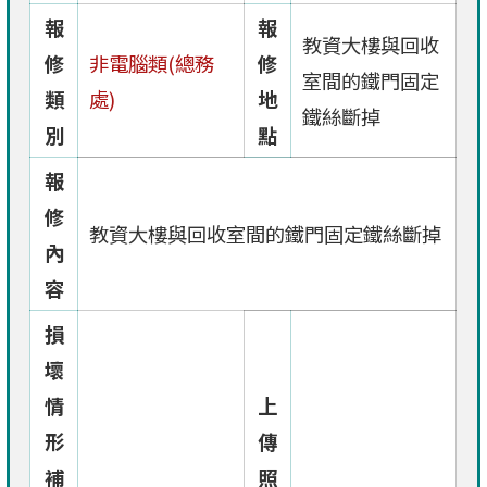
報
報
教資大樓與回收
修
非電腦類(總務
修
室間的鐵門固定
類
處)
地
鐵絲斷掉
別
點
報
修
教資大樓與回收室間的鐵門固定鐵絲斷掉
內
容
損
壞
情
上
形
傳
補
照