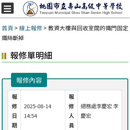
跳
至
選
單
主
首頁
>
線上報修
>
教資大樓與回收室間的鐵門固定
要
鐵絲斷掉
內
報修單明細
容
區
報修內容
報
報
修
2025-08-14
修
總務處李慶宏 李
日
14:54
人
慶宏
期
員