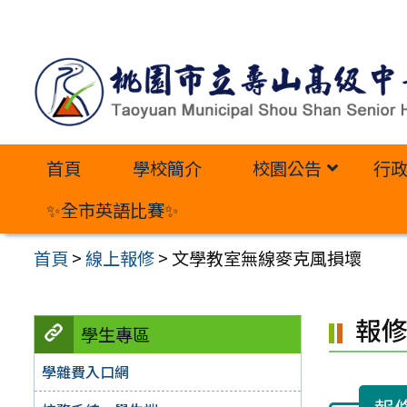
跳
至
主
要
內
首頁
學校簡介
校園公告
行
容
區
✨全市英語比賽✨
首頁
>
線上報修
>
文學教室無線麥克風損壞
報
學生專區
學雜費入口網