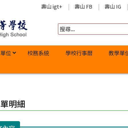
壽山 igt+
壽山 FB
壽山 IG
政單位
校務系統
學校行事曆
教學單
修單明細