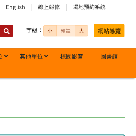
English
線上報修
場地預約系統
字級：
送出
網站導覽
小
預設
大
搜
尋：
位
其他單位
校園影音
圖書館