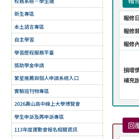
報
校務系統－學生端
新生專區
報修
本土語言專區
報修
自主學習
報修
學習歷程服務平臺
獎助學金申請
損壞
繁星推薦與個人申請系統入口
補充
實驗班刊物專區
2026壽山高中線上大學博覽會
學生申訴及再申訴專區
回
113年度運動會報名相關資訊