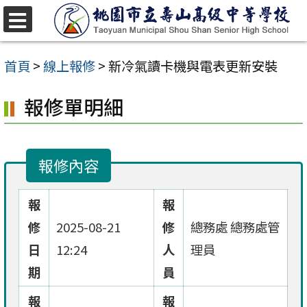
跳
至
選
單
主
首頁
>
線上報修
>
新冷氣讀卡機與電表更新安裝
要
報修單明細
內
容
區
報修內容
報
報
修
2025-08-21
修
總務處 總務處管
日
12:24
人
理員
期
員
報
報