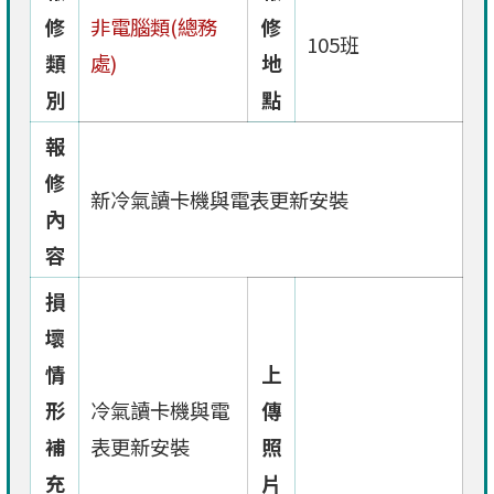
修
非電腦類(總務
修
105班
類
處)
地
別
點
報
修
新冷氣讀卡機與電表更新安裝
內
容
損
壞
情
上
形
冷氣讀卡機與電
傳
補
表更新安裝
照
充
片