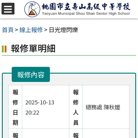
跳
至
選
單
主
首頁
>
線上報修
>
日光燈閃爍
要
報修單明細
內
容
區
報修內容
報
報
修
2025-10-13
修
總務處 陳秋媛
日
20:22
人
期
員
報
報