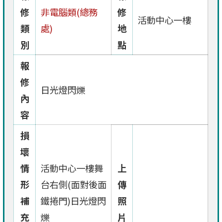
修
非電腦類(總務
修
活動中心一樓
類
處)
地
別
點
報
修
日光燈閃爍
內
容
損
壞
情
活動中心一樓舞
上
形
台右側(面對後面
傳
補
鐵捲門)日光燈閃
照
充
爍
片