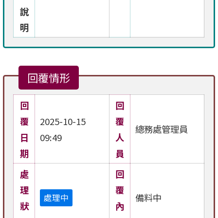
說
明
回覆情形
回
回
覆
2025-10-15
覆
總務處管理員
日
09:49
人
期
員
處
回
理
覆
備料中
處理中
狀
內