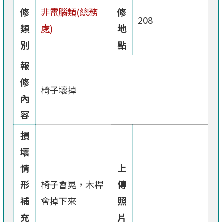
修
非電腦類(總務
修
208
類
處)
地
別
點
報
修
椅子壞掉
內
容
損
壞
情
上
形
椅子會晃，木桿
傳
補
會掉下來
照
充
片