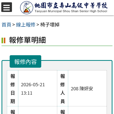
跳
至
選
單
主
首頁
>
線上報修
>
椅子壞掉
要
報修單明細
內
容
區
報修內容
報
報
修
2026-05-21
修
208 陳妍安
日
13:11
人
期
員
報
報