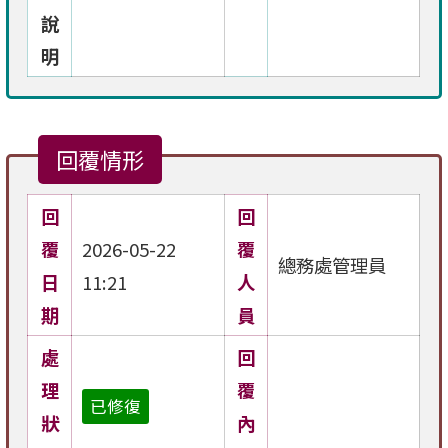
說
明
回覆情形
回
回
覆
2026-05-22
覆
總務處管理員
日
11:21
人
期
員
處
回
理
覆
已修復
狀
內